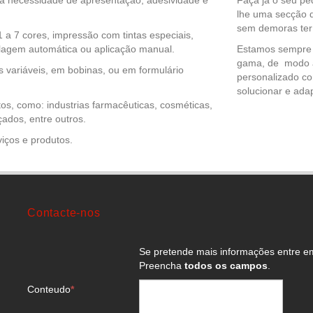
a necessidade de apresentação, adesividade e
Faça já o seu pe
lhe uma secção 
sem demoras ter
 a 7 cores, impressão com tintas especiais,
lagem automática ou aplicação manual.
Estamos sempre à
gama, de modo a
s variáveis, em bobinas, ou em formulário
personalizado c
solucionar e ada
, como: industrias farmacêuticas, cosméticas,
çados, entre outros.
iços e produtos.
Contacte-nos
Se pretende mais informações entre e
Preencha
todos os campos
.
Conteudo