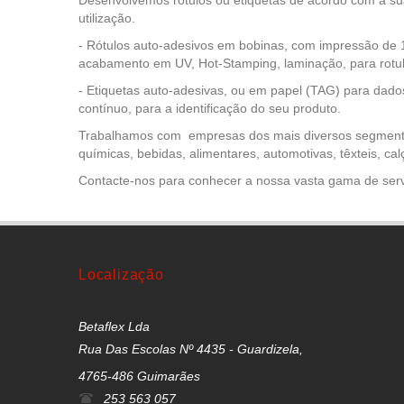
Desenvolvemos rótulos ou etiquetas de acordo com a su
utilização.
- Rótulos auto-adesivos em bobinas, com impressão de 1
acabamento em UV, Hot-Stamping, laminação, para rotu
- Etiquetas auto-adesivas, ou em papel (TAG) para dado
contínuo, para a identificação do seu produto.
Trabalhamos com empresas dos mais diversos segmentos
químicas, bebidas, alimentares, automotivas, têxteis, cal
Contacte-nos para conhecer a nossa vasta gama de serv
Localização
Betaflex Lda
Rua Das Escolas Nº 4435 - Guardizela,
4765-486 Guimarães
253 563 057