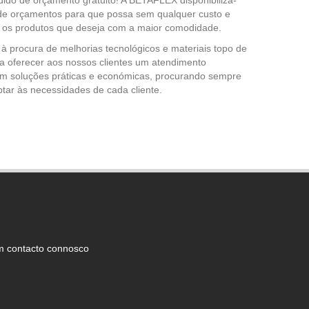
dido de orçamento gratuito! A BETAFLEX disponibiliza-
de orçamentos para que possa sem qualquer custo e
 os produtos que deseja com a maior comodidade.
 procura de melhorias tecnológicos e materiais topo de
 oferecer aos nossos clientes um atendimento
om soluções práticas e económicas, procurando sempre
ptar às necessidades de cada cliente.
m contacto connosco